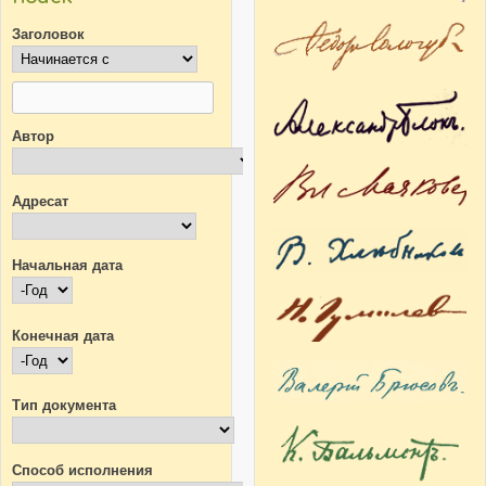
Заголовок
Автор
Адресат
Начальная дата
Начальная дата
Год
Конечная дата
Конечная дата
Год
Тип документа
Способ исполнения