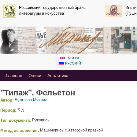
Перейти к основному
Российский государственный архив
Инсти
литературы и искусства
содержанию
(Пушк
ENGLISH
РУССКИЙ
Primary_tsvetaeva for Mihail Bulgakov
Главная
Описи
Аналитика
"Типаж". Фельетон
Автор:
Булгаков Михаил
Период:
Б.д.
Тип документа:
Рукопись
Метод исполнения:
Машинопись с авторской правкой