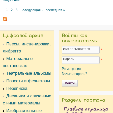
Подробнее
о "Мольер". Пьеса
Страницы
1
2
3
следующая ›
последняя »
Цифровой архив
Войти как
пользователь
Пьесы, инсценировки,
Имя пользователя
либретто
*
Материалы о
Пароль
*
постановках
Регистрация
Театральные альбомы
Забыли пароль?
Повести и фельетоны
Переписка
Дневники и связанные
Разделы портала
с ними материалы
Изобразительные