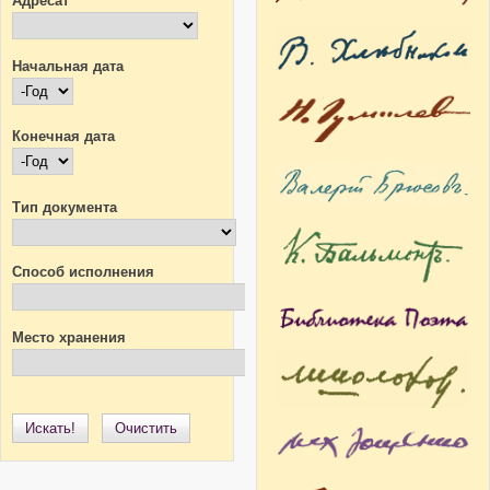
Адресат
Начальная дата
Начальная дата
Год
Конечная дата
Конечная дата
Год
Тип документа
Способ исполнения
Место хранения