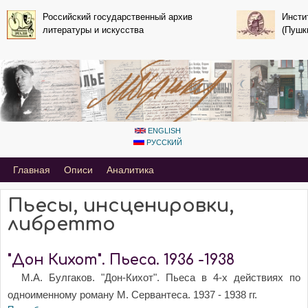
Перейти к основному
Российский государственный архив
Инсти
литературы и искусства
содержанию
(Пушк
ENGLISH
РУССКИЙ
Primary_tsvetaeva for Mihail Bulgakov
Главная
Описи
Аналитика
Пьесы, инсценировки,
либретто
"Дон Кихот". Пьеса. 1936 -1938
М.А. Булгаков. "Дон-Кихот". Пьеса в 4-х действиях по
одноименному роману М. Сервантеса. 1937 - 1938 гг.