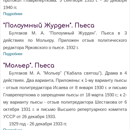
протокол Главреперткома. 9 сентября 1935 г. - 30 декабря
1940 гг.
Подробнее
о "Александр Пушкин". Пьеса. 1935 - 1940
"Полоумный Журден". Пьеса
Булгаков М. А. "Полоумный Журден". Пьеса в 3
действиях по Мольеру. Приложен отзыв политического
редактора Ярковского о пьесе. 1932 г.
Подробнее
о "Полоумный Журден". Пьеса
"Мольер". Пьеса
Булгаков М. А. "Мольер" ("Кабала святош"). Драма в 4
действиях. Два варианта. Приложены: к 1-му варианту пьесы
- отзыв политредактора Исаева от 8 января 1930 г. и письмо
Главреперткома о запрещении пьесы от 18 марта 1930 г.; к 2-
му варианту пьесы - отзыв политредактора Шестакова от 6
октября 1931 г. и письмо Высшего репертуарного комитета
УССР от 26 декабря 1933.
1929 год - 26 декабря 1933 гг.