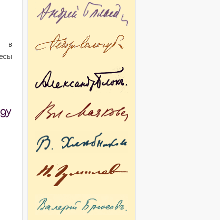
. в
есы
стров"
ду
урбиных».