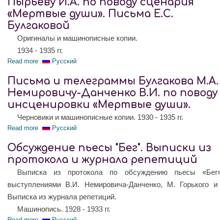
Пырьеву И.А. по поводу сценария
«Мертвые души». Письма Е.С.
Булгаковой
Оригиналы и машинописные копии.
1934 - 1935 гг.
Read more
about Письма и телеграммы Булгакова М.А. Пырьеву И.А. 
Русский
Письма и телеграммы Булгакова М.А.
Немировичу-Данченко В.И. по поводу
инсценировки «Мертвые души».
Черновики и машинописные копии. 1930 - 1935 гг.
Read more
about Письма и телеграммы Булгакова М.А. Немировичу-Да
Русский
Обсуждение пьесы "Бег". Выписки из
протокола и журнала репетиций
Выписка из протокола по обсуждению пьесы «Бег
выступлениями В.И. Немировича-Данченко, М. Горького и
Выписка из журнала репетиций.
Машинопись. 1928 - 1933 гг.
Read more
about Обсуждение пьесы "Бег". Выписки из протокола и жу
Русский