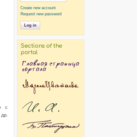
Create new account
Request new password
по поводу сценария «Мертвые души». Письма Е.С. Булгаковой
Sections of the
portal
нченко В.И. по поводу инсценировки «Мертвые души».
» с
 др.
рнала репетиций