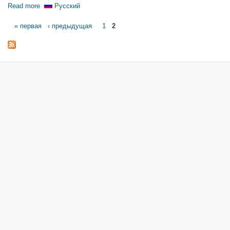
Read more
about Выписка из протокола совещания Главреперткома о п
Русский
Pages
« первая
‹ предыдущая
1
2