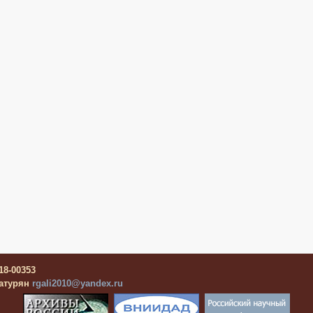
18-00353
чатурян
rgali2010@yandex.ru