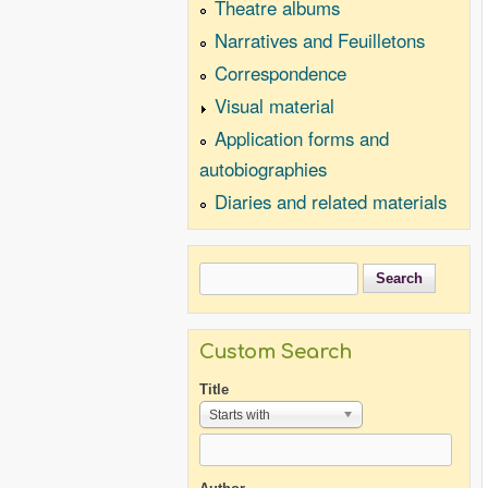
Theatre albums
Narratives and Feuilletons
Correspondence
Visual material
Application forms and
autobiographies
Diaries and related materials
Search
Search form
Custom Search
Title
Starts with