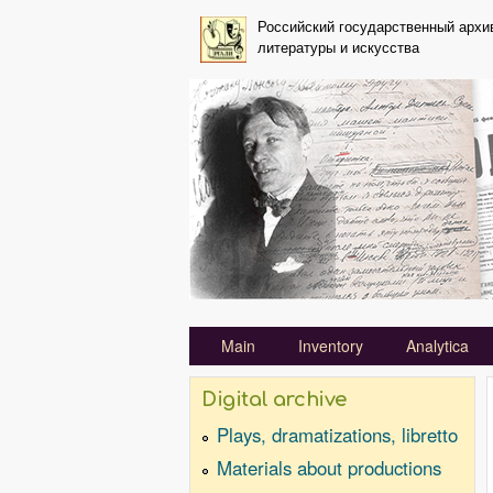
Российский государственный архи
литературы и искусства
Primary_tsvetaeva for Mihail 
Main
Inventory
Analytica
Digital archive
Plays, dramatizations, libretto
Materials about productions