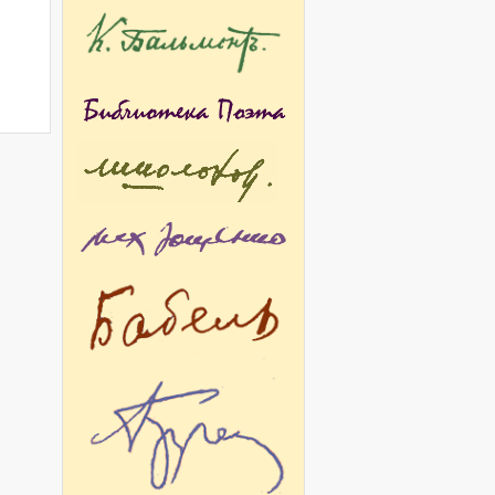
остановке пьесы «Белая гвардия».