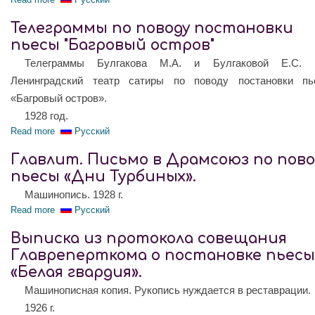
Телеграммы по поводу постановки
пьесы "Багровый остров"
Телеграммы Булгакова М.А. и Булгаковой Е.С
Ленинградский театр сатиры по поводу постановки пь
«Багровый остров».
1928 год.
Read more
about Телеграммы по поводу постановки пьесы "Багровый о
Русский
Главлит. Письмо в Драмсоюз по пово
пьесы «Дни Турбиных».
Машинопись. 1928 г.
Read more
about Главлит. Письмо в Драмсоюз по поводу пьесы «Дни Т
Русский
Выписка из протокола совещания
Главреперткома о постановке пьесы
«Белая гвардия».
Машинописная копия. Рукопись нуждается в реставрации.
1926 г.