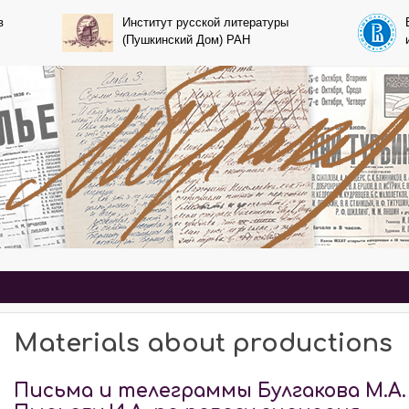
Skip to main content
в
Институт русской литературы
(Пушкинский Дом) РАН
Bulgakov
Materials about productions
Письма и телеграммы Булгакова М.А.